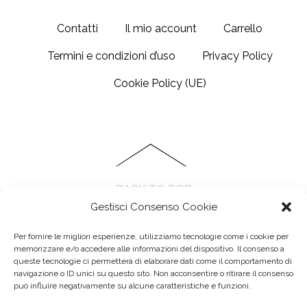
€15.00
più
da
ha
a
varianti.
Contatti
Il mio account
Carrello
€20.00
più
€20.00
Le
a
varianti.
Termini e condizioni d’uso
Privacy Policy
opzioni
€25.00
Le
possono
Cookie Policy (UE)
opzioni
essere
possono
scelte
essere
nella
scelte
pagina
nella
del
pagina
BACK TO TOP
prodotto
del
Gestisci Consenso Cookie
prodotto
Per fornire le migliori esperienze, utilizziamo tecnologie come i cookie per
memorizzare e/o accedere alle informazioni del dispositivo. Il consenso a
queste tecnologie ci permetterà di elaborare dati come il comportamento di
navigazione o ID unici su questo sito. Non acconsentire o ritirare il consenso
può influire negativamente su alcune caratteristiche e funzioni.