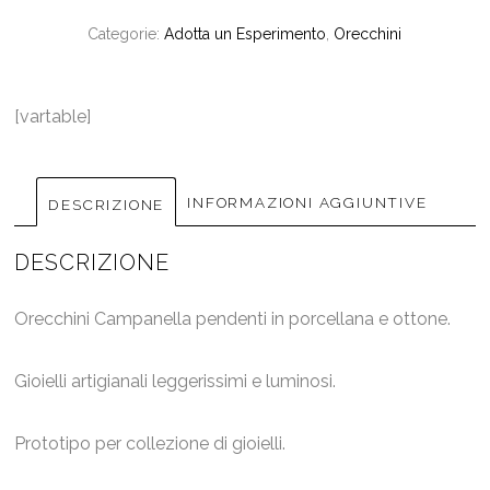
era:
è:
Categorie:
Adotta un Esperimento
,
Orecchini
€20.00.
€18.00.
[vartable]
INFORMAZIONI AGGIUNTIVE
DESCRIZIONE
DESCRIZIONE
Orecchini Campanella pendenti in porcellana e ottone.
Gioielli artigianali leggerissimi e luminosi.
Prototipo per collezione di gioielli.