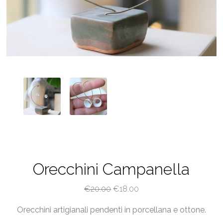
Orecchini Campanella
Il
Il
€
20.00
€
18.00
prezzo
prezzo
Orecchini artigianali pendenti in porcellana e ottone.
originale
attuale