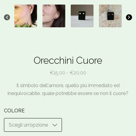
Orecchini Cuore
Fascia
€
15.00
-
€
20.00
di
Il simbolo dell'amore, quello più immediato ed
prezzo:
inequivocabile, quale potrebbe essere se non il cuore?
da
€15.00
COLORE
a
€20.00