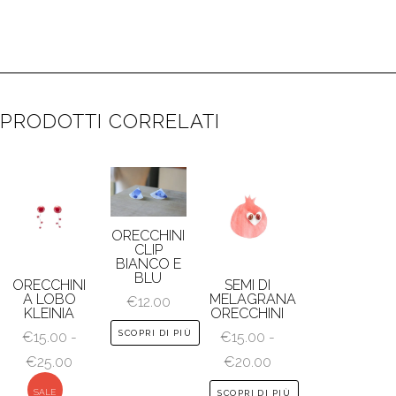
PRODOTTI CORRELATI
ORECCHINI
CLIP
BIANCO E
BLU
ORECCHINI
SEMI DI
A LOBO
MELAGRANA
€
12.00
KLEINIA
ORECCHINI
SCOPRI DI PIÙ
€
15.00
-
€
15.00
-
Fascia
Fascia
€
25.00
€
20.00
di
di
Questo
SALE
SCOPRI DI PIÙ