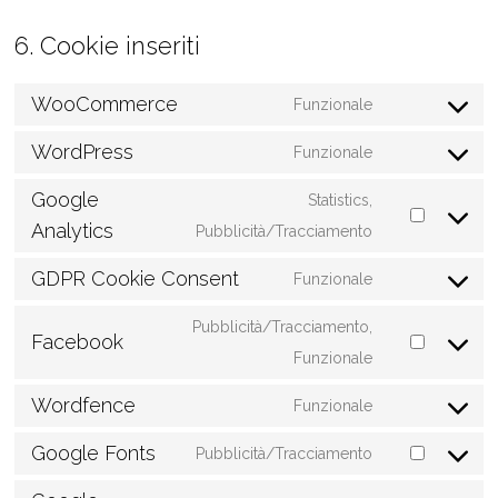
6. Cookie inseriti
WooCommerce
Funzionale
Consent
WordPress
to
Funzionale
Consent
service
Google
to
Statistics,
woocommerc
Analytics
service
Consent
Pubblicità/Tracciamento
wordpress
to
GDPR Cookie Consent
Funzionale
service
Consent
google-
to
Pubblicità/Tracciamento,
Facebook
analytics
service
Consent
Funzionale
gdpr-
to
Wordfence
Funzionale
cookie-
service
Consent
consent
Google Fonts
facebook
to
Pubblicità/Tracciamento
Consent
service