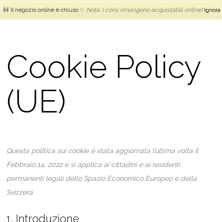
ANSEO
€
0.00
🚧
Il negozio online è chiuso
✨
Nota: I corsi rimangono acquistabili online!
Ignora
Cookie Policy
(UE)
Questa politica sui cookie è stata aggiornata l’ultima volta il
Febbraio 14, 2022 e si applica ai cittadini e ai residenti
permanenti legali dello Spazio Economico Europeo e della
Svizzera.
1. Introduzione