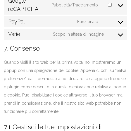
Google
to
wordfence
Pubblicità/Tracciamento
reCAPTCHA
service
Consent
google-
to
PayPal
Funzionale
fonts
service
Consent
Varie
google-
to
Scopo in attesa di indagine
Consent
recaptcha
service
to
7. Consenso
paypal
service
Quando visiti il sito web per la prima volta, noi mostreremo un
varie
popup con una spiegazione dei cookie. Appena clicchi su “Salva
preferenze”, dai il permesso a noi di usare le categorie di cookie
e plugin come descritto in questa dichiarazione relativa ai popup
e cookie. Puoi disabilitare i cookie attraverso il tuo browser, ma
prendi in considerazione, che il nostro sito web potrebbe non
funzionare più correttamente.
7.1 Gestisci le tue impostazioni di