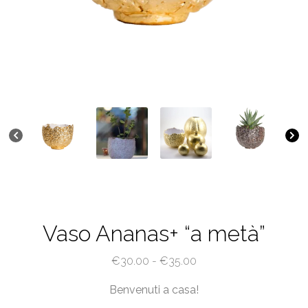
Vaso Ananas+ “a metà”
Fascia
€
30.00
-
€
35.00
di
Benvenuti a casa!
prezzo: