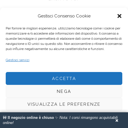
Gestisci Consenso Cookie
Per fornire le migliori esperienze, utilizziamo tecnologie come i cookie per
memorizzare e/o accedere alle informazioni del dispositivo. Il consenso a
queste tecnologie ci permetterà di elaborare dati come il comportamento di
navigazione o ID unici su questo sito. Non acconsentire o ritirare il consenso
Anseo di Elisa cattani - Via Paolo Ferrari, 94, 41121 Modena MO
può influire negativamente su alcune caratteristiche e funzioni.
P.IVA 03555580368 - E-mail :
elisa@anseo.it
Gestisci servizi
Copyright © 2013 - 2023. Tutti i diritti riservati.
ACCETTA
This site is protected by reCAPTCHA and the Google
Privacy Policy
and
Terms of Service
apply.
NEGA
Web design by
soffici
VISUALIZZA LE PREFERENZE
🚧
Il negozio online è chiuso
✨
Nota: I corsi rimangono acquistabili
Cookie Policy
Privacy Policy
×
online!