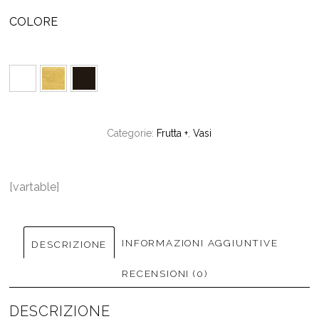
da
COLORE
€30.00
a
€35.00
Categorie:
Frutta +
,
Vasi
[vartable]
INFORMAZIONI AGGIUNTIVE
DESCRIZIONE
RECENSIONI (0)
DESCRIZIONE