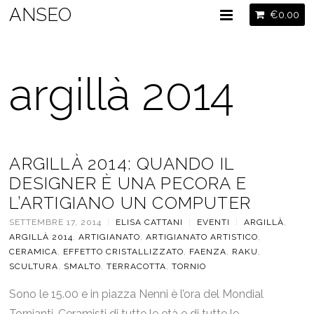
ANSEO
€
0.00
argillà 2014
ARGILLÀ 2014: QUANDO IL
DESIGNER È UNA PECORA E
L’ARTIGIANO UN COMPUTER
SETTEMBRE 17, 2014
|
ELISA CATTANI
|
EVENTI
|
ARGILLÀ
,
ARGILLÀ 2014
,
ARTIGIANATO
,
ARTIGIANATO ARTISTICO
,
CERAMICA
,
EFFETTO CRISTALLIZZATO
,
FAENZA
,
RAKU
,
SCULTURA
,
SMALTO
,
TERRACOTTA
,
TORNIO
Sono le 15.00 e in piazza Nenni è l’ora del Mondial
Tornianti. Ceramisti di tutte le età e di tutte le