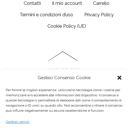
Contatti
Il mio account
Carrello
Termini e condizioni d’uso
Privacy Policy
Cookie Policy (UE)
BACK TO TOP
Gestisci Consenso Cookie
Per fornire le migliori esperienze, utilizziamo tecnologie come i cookie per
memorizzare e/o accedere alle informazioni del dispositivo. Il consenso a
queste tecnologie ci permetterà di elaborare dati come il comportamento di
navigazione o ID unici su questo sito. Non acconsentire o ritirare il consenso
può influire negativamente su alcune caratteristiche e funzioni.
Anseo di Elisa cattani - Via Paolo Ferrari, 94, 41121 Modena MO
Gestisci servizi