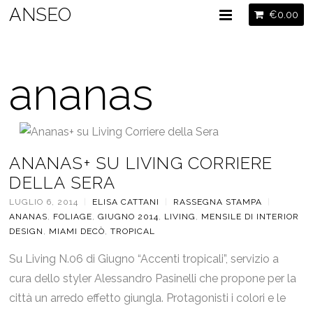
ANSEO
€
0.00
ananas
ANANAS+ SU LIVING CORRIERE
DELLA SERA
LUGLIO 6, 2014
|
ELISA CATTANI
|
RASSEGNA STAMPA
|
ANANAS
,
FOLIAGE
,
GIUGNO 2014
,
LIVING
,
MENSILE DI INTERIOR
DESIGN
,
MIAMI DECÒ
,
TROPICAL
Su Living N.06 di Giugno “Accenti tropicali”, servizio a
cura dello styler Alessandro Pasinelli che propone per la
città un arredo effetto giungla. Protagonisti i colori e le