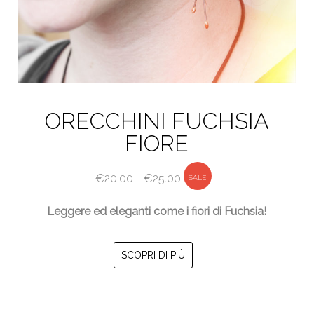
ORECCHINI FUCHSIA
FIORE
Fascia
€
20.00
-
€
25.00
SALE
di
Leggere ed eleganti come i fiori di Fuchsia!
prezzo:
da
Questo
€20.00
SCOPRI DI PIÙ
prodotto
a
ha
€25.00
più