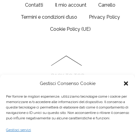
Contatti
Il mio account
Carrello
Termini e condizioni d’uso
Privacy Policy
Cookie Policy (UE)
BACK TO TOP
Gestisci Consenso Cookie
Per fornire le migliori esperienze, utilizziamo tecnologie come i cookie per
memorizzare e/o accedere alle informazioni del dispositivo. Il consenso a
queste tecnologie ci permetterà di elaborare dati come il comportamento di
navigazione o ID unici su questo sito. Non acconsentire o ritirare il consenso
può influire negativamente su alcune caratteristiche e funzioni.
Anseo di Elisa cattani - Via Paolo Ferrari, 94, 41121 Modena MO
Gestisci servizi