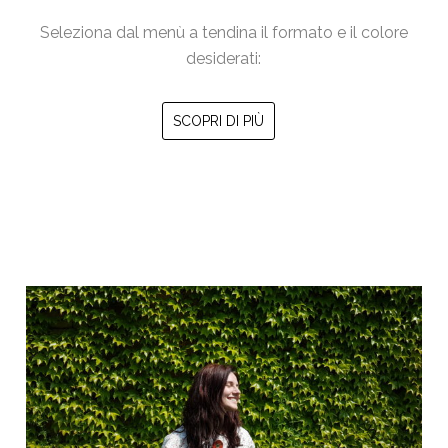
€18.00
Seleziona dal menù a tendina il formato e il colore
a
desiderati:
€60.00
Questo
SCOPRI DI PIÙ
prodotto
ha
più
varianti.
Le
opzioni
possono
essere
scelte
nella
pagina