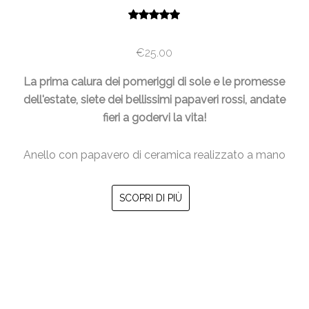
Valutato
5.00
su 5
€
25.00
La prima calura dei pomeriggi di sole e le promesse
dell'estate, siete dei bellissimi papaveri rossi, andate
fieri a godervi la vita!
Anello con papavero di ceramica realizzato a mano
SCOPRI DI PIÙ