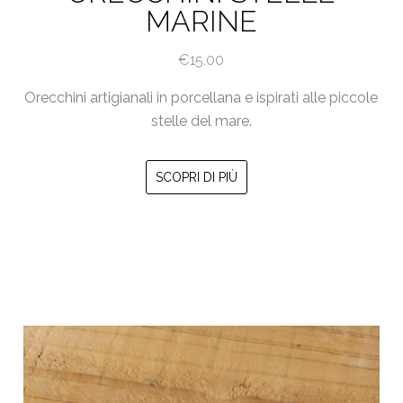
MARINE
€
15.00
Orecchini artigianali in porcellana e ispirati alle piccole
stelle del mare.
Questo
SCOPRI DI PIÙ
prodotto
ha
più
varianti.
Le
opzioni
possono
essere
scelte