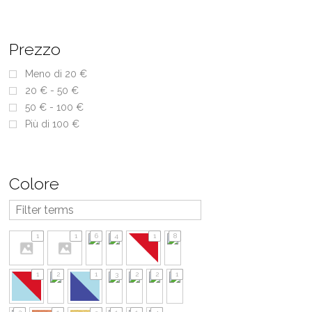
prodotto
Prezzo
Meno di 20 €
20 € - 50 €
50 € - 100 €
Più di 100 €
Colore
1
1
6
4
1
8
1
2
1
3
2
2
1