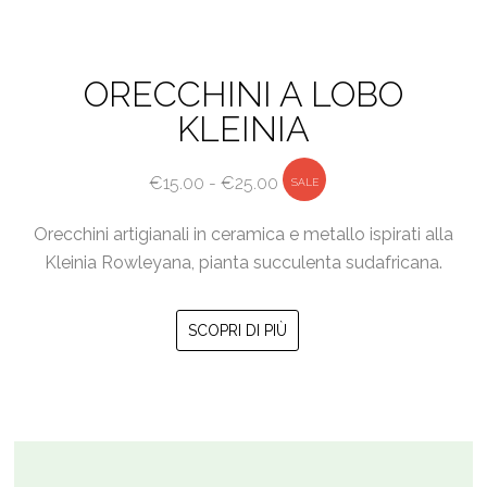
ORECCHINI A LOBO
KLEINIA
Fascia
€
15.00
-
€
25.00
SALE
di
Orecchini artigianali in ceramica e metallo ispirati alla
prezzo:
Kleinia Rowleyana, pianta succulenta sudafricana.
da
€15.00
Questo
a
SCOPRI DI PIÙ
prodotto
€25.00
ha
più
varianti.
Le