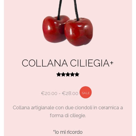
COLLANA CILIEGIA+
Valutato
5.00
su 5
Fascia
€
20.00
-
€
28.00
SALE
di
Collana artigianale con due ciondoli in ceramica a
prezzo:
forma di ciliegie.
da
€20.00
“Io mi ricordo
a