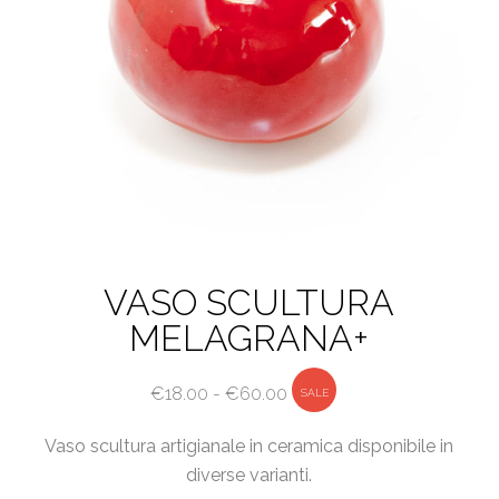
prodotto
VASO SCULTURA
MELAGRANA+
Fascia
€
18.00
-
€
60.00
SALE
di
Vaso scultura artigianale in ceramica disponibile in
prezzo:
diverse varianti.
da