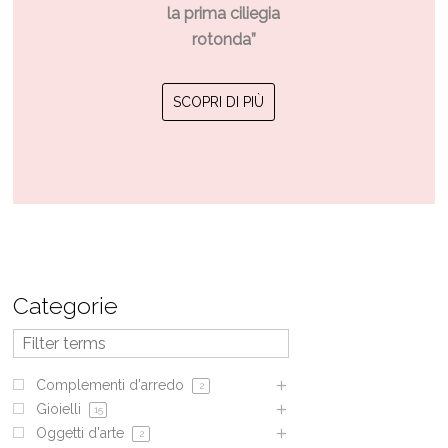
la prima ciliegia
€28.00
rotonda”
Questo
SCOPRI DI PIÙ
prodotto
ha
più
varianti.
Le
opzioni
possono
Categorie
essere
scelte
nella
Complementi d'arredo
2
pagina
Gioielli
15
del
Oggetti d'arte
2