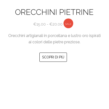
ORECCHINI PIETRINE
Fascia
€
15.00
-
€
20.00
SALE
di
Orecchini artigianali in porcellana e lustro oro ispirati
prezzo:
ai colori delle pietre preziose.
da
€15.00
Questo
a
SCOPRI DI PIÙ
prodotto
€20.00
ha
più
varianti.
Le
opzioni
possono