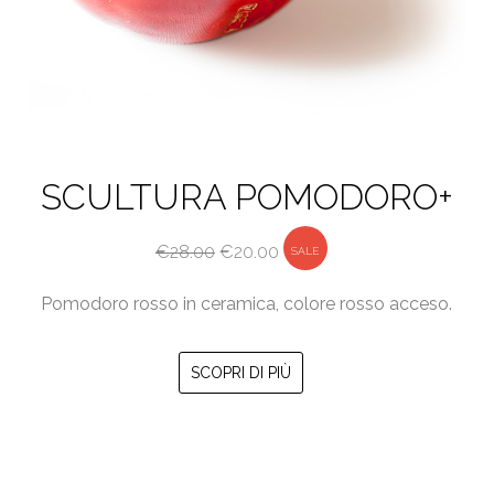
SCULTURA POMODORO+
Il
Il
€
28.00
€
20.00
SALE
prezzo
prezzo
Pomodoro rosso in ceramica, colore rosso acceso.
originale
attuale
era:
è:
€28.00.
€20.00.
SCOPRI DI PIÙ