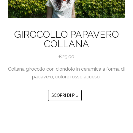
del
prodotto
GIROCOLLO PAPAVERO
COLLANA
€
25.00
Collana girocollo con ciondolo in ceramica a forma di
papavero, colore rosso acceso.
SCOPRI DI PIÙ