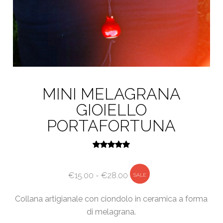
MINI MELAGRANA
GIOIELLO
PORTAFORTUNA
Valutato
5.00
su 5
Fascia
€
15.00
-
€
28.00
SALE
di
Collana artigianale con ciondolo in ceramica a forma
prezzo:
di melagrana.
da