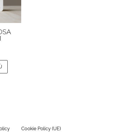
MOSA
I
Ù
olicy
Cookie Policy (UE)