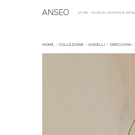
ANSEO
art lab - scultura, ceramica & desi
HOME
/
COLLEZIONE
/
GIOIELLI
/
ORECCHINI
/