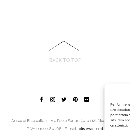
BACK TO TOP
Per fornire 
e/o accedere
permetterà d
sito. Non ac
Anseo di Elisa cattani - Via Paolo Ferrari, 94, 41121 Modena MO
caratteristic
P.IVA 03555580368 - E-mail :
elisa@anseo.it