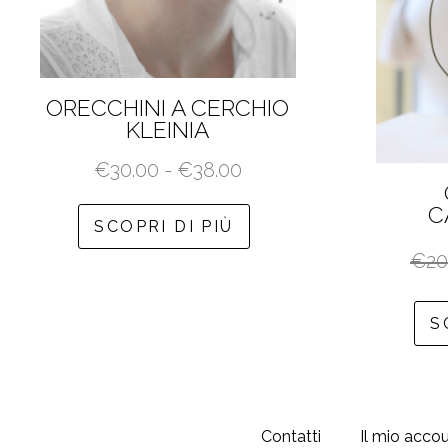
ORECCHINI A CERCHIO
KLEINIA
Fascia
€
30.00
-
€
38.00
di
C
Questo
prezzo:
SCOPRI DI PIÙ
prodotto
da
€
20
ha
€30.00
più
a
varianti.
S
€38.00
Le
opzioni
possono
essere
Contatti
Il mio acco