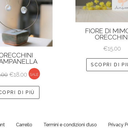
FIORE DI MI
ORECCHIN
€
15.00
ORECCHINI
AMPANELLA
SCOPRI DI PI
Il
Il
.00
€
18.00
SALE
prezzo
prezzo
originale
attuale
COPRI DI PIÙ
era:
è:
€20.00.
€18.00.
unt
Carrello
Termini e condizioni d’uso
Privacy P