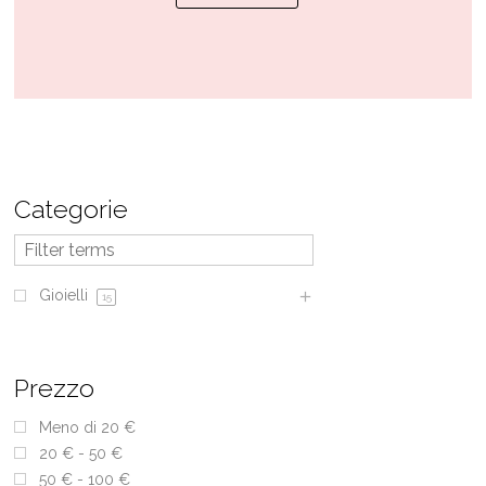
prodotto
ha
più
varianti.
Le
opzioni
possono
Categorie
essere
scelte
nella
Gioielli
15
pagina
del
prodotto
Prezzo
Meno di 20 €
20 € - 50 €
50 € - 100 €