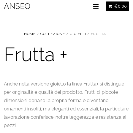
ANSEO
€
0.00
HOME
/
COLLEZIONE
/
GIOIELLI
/ FRUTTA +
Frutta +
Anche nella versione gioiello la linea Frutta+ si distingue
per originalità e qualità del prodotto. Frutti di piccole
dimensioni donano la propria forma e diventano
ornamenti insoliti, ma eleganti ed essenziali; la particolare
lavorazione conferisce inoltre leggerezza e resistenza ai
pezzi.