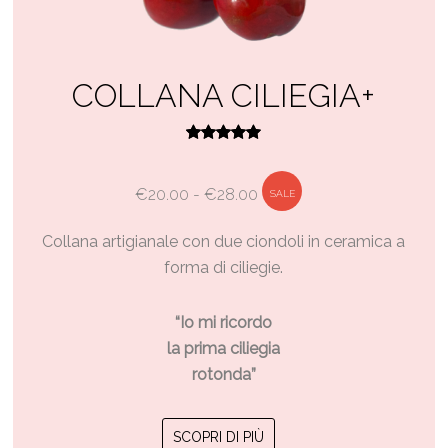
COLLANA CILIEGIA+
Valutato
5.00
su 5
Fascia
€
20.00
-
€
28.00
SALE
di
Collana artigianale con due ciondoli in ceramica a
prezzo:
forma di ciliegie.
da
€20.00
“Io mi ricordo
a
la prima ciliegia
€28.00
rotonda”
Questo
SCOPRI DI PIÙ