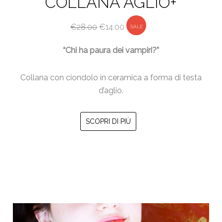
COLLANA AGLIO+
Il
Il
€
28.00
€
14.00
SALE
prezzo
prezzo
“Chi ha paura dei vampiri?”
originale
attuale
era:
è:
Collana con ciondolo in ceramica a forma di testa
€28.00.
€14.00.
d’aglio.
SCOPRI DI PIÙ