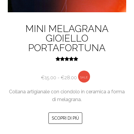
MINI MELAGRANA
GIOIELLO
PORTAFORTUNA
Valutato
5.00
su 5
Fascia
€
15.00
-
€
28.00
SALE
di
Collana artigianale con ciondolo in ceramica a forma
prezzo:
di melagrana.
da
€15.00
Questo
a
SCOPRI DI PIÙ
prodotto
€28.00
ha