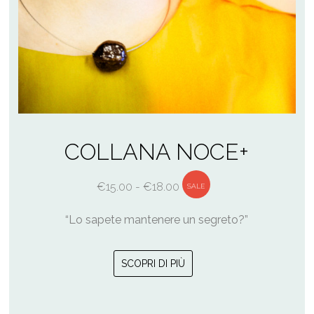
COLLANA NOCE+
Fascia
€
15.00
-
€
18.00
SALE
di
“Lo sapete mantenere un segreto?”
prezzo:
da
Questo
€15.00
SCOPRI DI PIÙ
prodotto
a
ha
€18.00