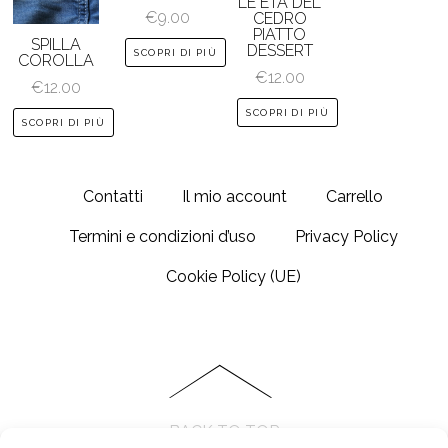
LE ETÀ DEL
€
9.00
CEDRO
PIATTO
SPILLA
DESSERT
SCOPRI DI PIÙ
COROLLA
€
12.00
€
12.00
SCOPRI DI PIÙ
SCOPRI DI PIÙ
Contatti
Il mio account
Carrello
Termini e condizioni d’uso
Privacy Policy
Cookie Policy (UE)
BACK TO TOP