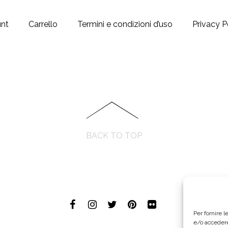
unt
Carrello
Termini e condizioni d’uso
Privacy P
BACK TO TOP
Per fornire 
e/o accedere