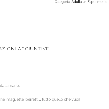
Categorie:
Adotta un Esperimento
ZIONI AGGIUNTIVE
ata a mano.
e, magliette, berretti,… tutto quello che vuoi!