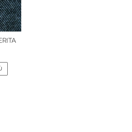
ERITA
Ù