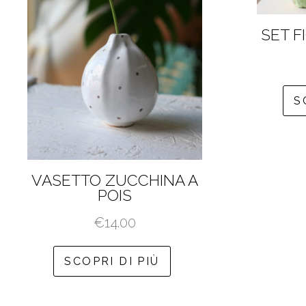
SET F
S
VASETTO ZUCCHINA A
POIS
€
14.00
SCOPRI DI PIÙ