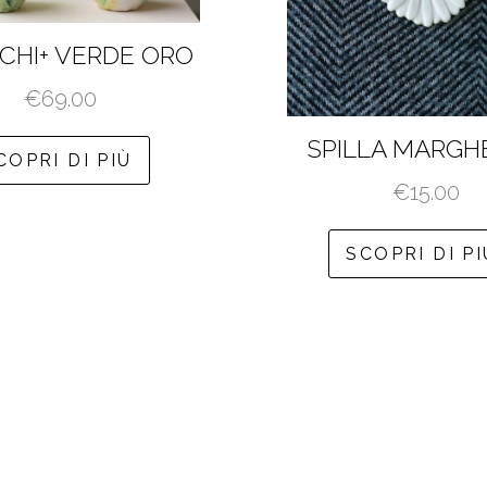
ICHI+ VERDE ORO
€
69.00
SPILLA MARGH
COPRI DI PIÙ
€
15.00
SCOPRI DI PI