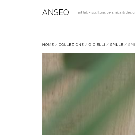
ANSEO
art lab - scultura, ceramica & desi
HOME
/
COLLEZIONE
/
GIOIELLI
/
SPILLE
/ SP