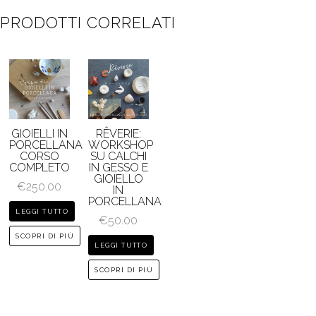
PRODOTTI CORRELATI
GIOIELLI IN
RÊVERIE:
PORCELLANA
WORKSHOP
CORSO
SU CALCHI
COMPLETO
IN GESSO E
GIOIELLO
€
250.00
IN
PORCELLANA
LEGGI TUTTO
€
50.00
SCOPRI DI PIÙ
LEGGI TUTTO
SCOPRI DI PIÙ