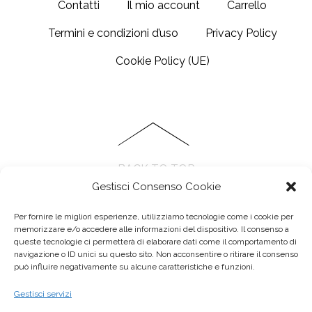
Contatti
Il mio account
Carrello
Termini e condizioni d’uso
Privacy Policy
Cookie Policy (UE)
BACK TO TOP
Gestisci Consenso Cookie
Per fornire le migliori esperienze, utilizziamo tecnologie come i cookie per
memorizzare e/o accedere alle informazioni del dispositivo. Il consenso a
queste tecnologie ci permetterà di elaborare dati come il comportamento di
navigazione o ID unici su questo sito. Non acconsentire o ritirare il consenso
può influire negativamente su alcune caratteristiche e funzioni.
Anseo di Elisa cattani - Via Paolo Ferrari, 94, 41121 Modena MO
Gestisci servizi
P.IVA 03555580368 - E-mail :
elisa@anseo.it