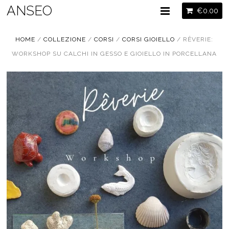
ANSEO
€
0.00
HOME
/
COLLEZIONE
/
CORSI
/
CORSI GIOIELLO
/ RÊVERIE:
WORKSHOP SU CALCHI IN GESSO E GIOIELLO IN PORCELLANA