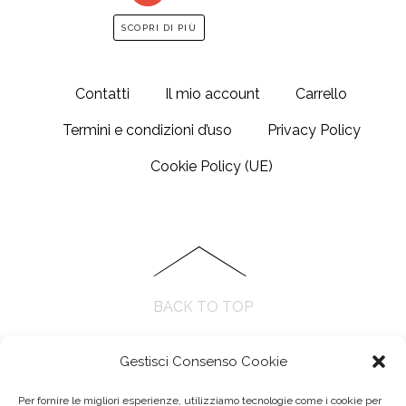
prezzo:
Questo
SCOPRI DI PIÙ
da
prodotto
€20.00
ha
a
Contatti
Il mio account
Carrello
più
€25.00
varianti.
Termini e condizioni d’uso
Privacy Policy
Le
Cookie Policy (UE)
opzioni
possono
essere
scelte
nella
pagina
BACK TO TOP
del
prodotto
Gestisci Consenso Cookie
Per fornire le migliori esperienze, utilizziamo tecnologie come i cookie per