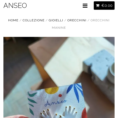
ANSEO
€
0.00
HOME
/
COLLEZIONE
/
GIOIELLI
/
ORECCHINI
/ ORECCHINI
MANINE