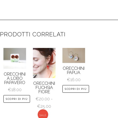
PRODOTTI CORRELATI
ORECCHINI
PAPUA
ORECCHINI
A LOBO
€
16.00
PAPAVERO
ORECCHINI
FUCHSIA
€
18.00
SCOPRI DI PIÙ
FIORE
€
20.00
-
SCOPRI DI PIÙ
Fascia
€
25.00
di
SALE