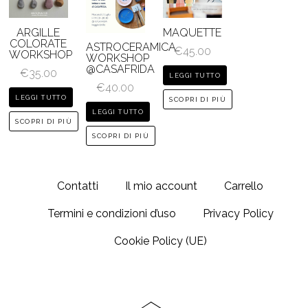
ARGILLE
MAQUETTE
COLORATE
ASTROCERAMICA
€
45.00
WORKSHOP
WORKSHOP
@CASAFRIDA
€
35.00
LEGGI TUTTO
€
40.00
LEGGI TUTTO
SCOPRI DI PIÙ
LEGGI TUTTO
SCOPRI DI PIÙ
SCOPRI DI PIÙ
Contatti
Il mio account
Carrello
Termini e condizioni d’uso
Privacy Policy
Cookie Policy (UE)