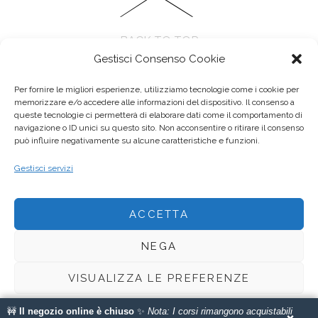
BACK TO TOP
Gestisci Consenso Cookie
Per fornire le migliori esperienze, utilizziamo tecnologie come i cookie per
memorizzare e/o accedere alle informazioni del dispositivo. Il consenso a
queste tecnologie ci permetterà di elaborare dati come il comportamento di
navigazione o ID unici su questo sito. Non acconsentire o ritirare il consenso
può influire negativamente su alcune caratteristiche e funzioni.
Anseo di Elisa cattani - Via Paolo Ferrari, 94, 41121 Modena MO
Gestisci servizi
P.IVA 03555580368 - E-mail :
elisa@anseo.it
ACCETTA
Copyright © 2013 - 2023. Tutti i diritti riservati.
NEGA
This site is protected by reCAPTCHA and the Google
Privacy Policy
and
Terms of Service
apply.
VISUALIZZA LE PREFERENZE
Web design by
soffici
🚧
Il negozio online è chiuso
✨
Nota: I corsi rimangono acquistabili
Cookie Policy
Privacy Policy
×