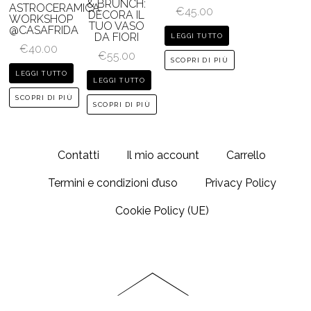
& BRUNCH:
ASTROCERAMICA
€
45.00
DECORA IL
WORKSHOP
TUO VASO
@CASAFRIDA
DA FIORI
LEGGI TUTTO
€
40.00
€
55.00
SCOPRI DI PIÙ
LEGGI TUTTO
LEGGI TUTTO
SCOPRI DI PIÙ
SCOPRI DI PIÙ
Contatti
Il mio account
Carrello
Termini e condizioni d’uso
Privacy Policy
Cookie Policy (UE)