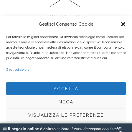
BACK TO TOP
Gestisci Consenso Cookie
Per fornire le migliori esperienze, utilizziamo tecnologie come i cookie per
memorizzare e/o accedere alle informazioni del dispositivo. Il consenso a
queste tecnologie ci permetterà di elaborare dati come il comportamento di
navigazione o ID unici su questo sito. Non acconsentire o ritirare il consenso
può influire negativamente su alcune caratteristiche e funzioni.
Anseo di Elisa cattani - Via Paolo Ferrari, 94, 41121 Modena MO
Gestisci servizi
P.IVA 03555580368 - E-mail :
elisa@anseo.it
ACCETTA
Copyright © 2013 - 2023. Tutti i diritti riservati.
NEGA
This site is protected by reCAPTCHA and the Google
Privacy Policy
and
Terms of Service
apply.
VISUALIZZA LE PREFERENZE
Web design by
soffici
🚧
Il negozio online è chiuso
✨
Nota: I corsi rimangono acquistabili
Cookie Policy
Privacy Policy
×