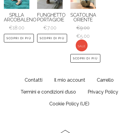
SPILLA
FUNGHETTO
SCATOLINA
ARCOBALENO
PORTAGIOIE
ORIENTE
€
18.00
€
7.00
€
9.00
Il
Il
€
5.00
SCOPRI DI PIÙ
SCOPRI DI PIÙ
prezzo
prezzo
SALE
originale
attuale
SCOPRI DI PIÙ
era:
è:
€9.00.
€5.00.
Contatti
Il mio account
Carrello
Termini e condizioni d’uso
Privacy Policy
Cookie Policy (UE)