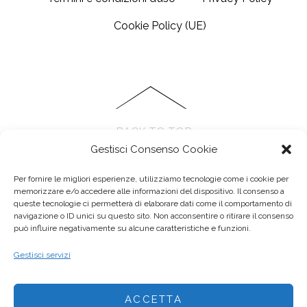
Cookie Policy (UE)
BACK TO TOP
Gestisci Consenso Cookie
Per fornire le migliori esperienze, utilizziamo tecnologie come i cookie per
memorizzare e/o accedere alle informazioni del dispositivo. Il consenso a
queste tecnologie ci permetterà di elaborare dati come il comportamento di
navigazione o ID unici su questo sito. Non acconsentire o ritirare il consenso
può influire negativamente su alcune caratteristiche e funzioni.
Anseo di Elisa cattani - Via Paolo Ferrari, 94, 41121 Modena MO
Gestisci servizi
P.IVA 03555580368 - E-mail :
elisa@anseo.it
ACCETTA